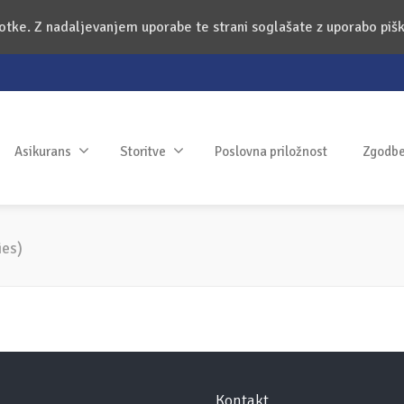
kotke. Z nadaljevanjem uporabe te strani soglašate z uporabo piš
Asikurans
Storitve
Poslovna priložnost
Zgodbe 
ies)
Kontakt