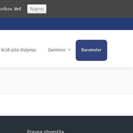
kotkov.
Več
Naprej
ki jih piše življenje
Zanimivo
Barometer
Pravna obvestila