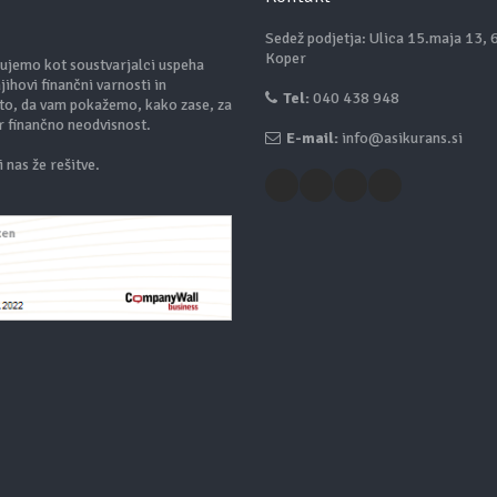
Sedež podjetja: Ulica 15.maja 13,
Koper
lujemo kot soustvarjalci uspeha
ihovi finančni varnosti in
Tel:
040 438 948
zato, da vam pokažemo, kako zase, za
er finančno neodvisnost.
E-mail:
info@asikurans.si
 nas že rešitve.