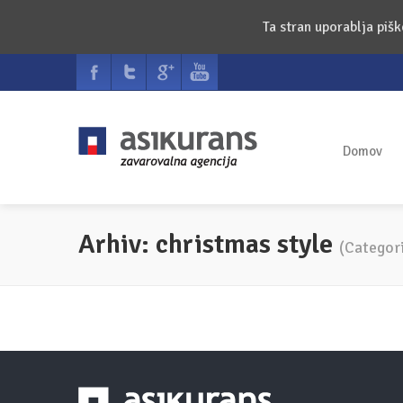
Ta stran uporablja piš
Domov
Arhiv: christmas style
(Categor