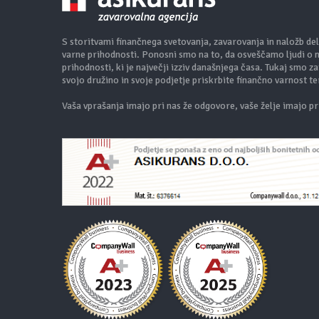
S storitvami finančnega svetovanja, zavarovanja in naložb de
varne prihodnosti. Ponosni smo na to, da osveščamo ljudi o nj
prihodnosti, ki je največji izziv današnjega časa. Tukaj smo 
svojo družino in svoje podjetje priskrbite finančno varnost t
Vaša vprašanja imajo pri nas že odgovore, vaše želje imajo pri