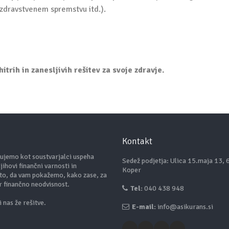
 zdravstvenem spremstvu itd.).
hitrih in zanesljivih rešitev za svoje zdravje.
Kontakt
lujemo kot soustvarjalci uspeha
Sedež podjetja: Ulica 15.maja 13,
ihovi finančni varnosti in
Koper
zato, da vam pokažemo, kako zase, za
er finančno neodvisnost.
Tel:
040 438 948
 nas že rešitve.
E-mail:
info@asikurans.si