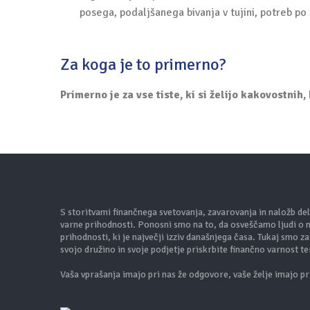
posega, podaljšanega bivanja v tujini, potreb po
Za koga je to primerno?
Primerno je za vse tiste, ki si želijo kakovostnih, 
S storitvami finančnega svetovanja, zavarovanja in naložb de
varne prihodnosti. Ponosni smo na to, da osveščamo ljudi o nj
prihodnosti, ki je največji izziv današnjega časa. Tukaj smo 
svojo družino in svoje podjetje priskrbite finančno varnost t
Vaša vprašanja imajo pri nas že odgovore, vaše želje imajo pri