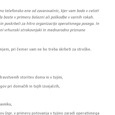
no telefonsko ene od zavarovalnic, kjer vam bodo v celoti
 da boste v primeru bolezni ali poškodbe v varnih rokah.
in poskrbeli za hitro organizacijo operativnega posega. In
eni vrhunski strokovnjaki in mednarodno priznane
enjem, pri čemer vam ne bo treba skrbeti za stroške.
dravstvenih storitev doma in v tujini,
ov pri domačih in tujih izvajalcih,
avniku,
ov (npr. v primeru potovanja v tujino zaradi operativnega