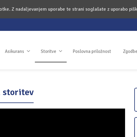
kotke. Z nadaljevanjem uporabe te strani soglašate z uporabo piš
Asikurans
Storitve
Poslovna priložnost
Zgodbe 
 storitev