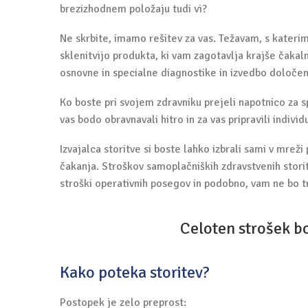
brezizhodnem položaju tudi vi?
Ne skrbite, imamo rešitev za vas. Težavam, s katerimi
sklenitvijo produkta, ki vam zagotavlja krajše čakal
osnovne in specialne diagnostike in izvedbo določen
Ko boste pri svojem zdravniku prejeli napotnico za s
vas bodo obravnavali hitro in za vas pripravili individ
Izvajalca sto­ri­tve si boste lahko izbrali sami v mreži 
čaka­nja. Stro­škov samo­plač­ni­ških zdra­vstve­nih sto­ri­tev
stro­ški ope­ra­tiv­nih pose­gov in podobno, vam ne bo t
Celoten strošek bo
Kako poteka storitev?
Postopek je zelo preprost: