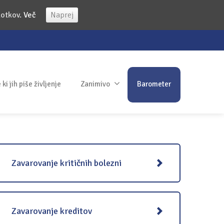
kotkov.
Več
Naprej
ki jih piše življenje
Zanimivo
Barometer
Zavarovanje kritičnih bolezni
Zavarovanje kreditov