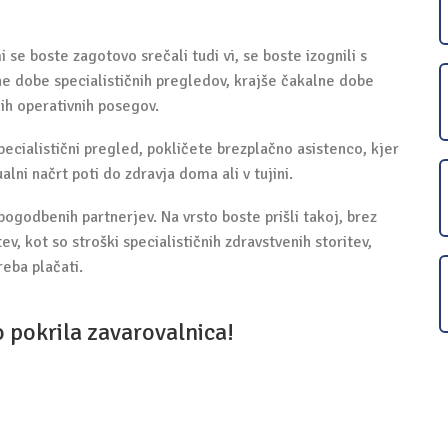
 se boste zagotovo srečali tudi vi, se boste izognili s
ne dobe specialističnih pregledov, krajše čakalne dobe
ih operativnih posegov.
pecialistični pregled, pokličete brezplačno asistenco, kjer
ualni načrt poti do zdravja doma ali v tujini.
pogod­be­nih par­tner­jev. Na vrsto boste pri­šli takoj, brez
, kot so stro­ški spe­ci­a­li­stič­nih zdra­vstve­nih sto­ri­tev,
reba plačati.
 pokrila zavarovalnica!